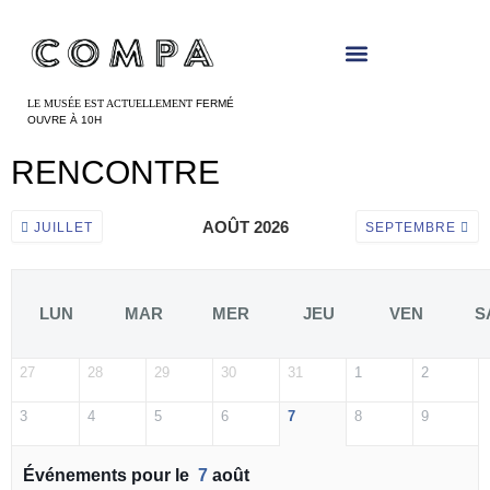
Panneau de gestion des cookies
LE MUSÉE EST ACTUELLEMENT
FERMÉ
OUVRE À 10H
RENCONTRE
AOÛT 2026
JUILLET
SEPTEMBRE
LUN
MAR
MER
JEU
VEN
S
27
28
29
30
31
1
2
3
4
5
6
7
8
9
Événements pour le
7
août